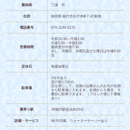
整体師
三浦 司
住所
秋田県 能代市出戸本町7-32東側
電話番号
070-1146-5175
午前10:30～午後1:00
午後2:00～午後8:00
営業時間
最終受付午後7:30
但し、月曜日、水曜日及び土曜日は午後6:00
迄
定休日
毎週金曜日
3台分あり
店の前に1台分。
店を背にして、右側のお隣さんのお宅の右側
駐車場
から駐車場に入れます。右側から５番目、６
番目に駐車できます。（ブロック塀にＰ看板
あり）
最寄り駅
JR能代駅徒歩約20分
設備・サービス
Wi-Fi完備、ウォーターサーバーあり