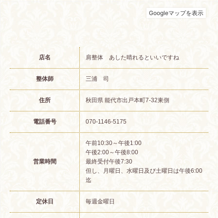
店名
肩整体 あした晴れるといいですね
整体師
三浦 司
住所
秋田県 能代市出戸本町7-32東側
電話番号
070-1146-5175
午前10:30～午後1:00
午後2:00～午後8:00
営業時間
最終受付午後7:30
但し、月曜日、水曜日及び土曜日は午後6:00
迄
定休日
毎週金曜日