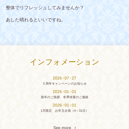
整体でリフレッシュしてみませんか？
あした晴れるといいですね。
インフォメーション
2026
07
27
/
/
５周年キャンペーンのお知らせ
2026
01
01
/
/
新年のご挨拶、冬季休業のご連絡
2026
01
01
/
/
1月限定 お年玉企画（4～31日）
See more