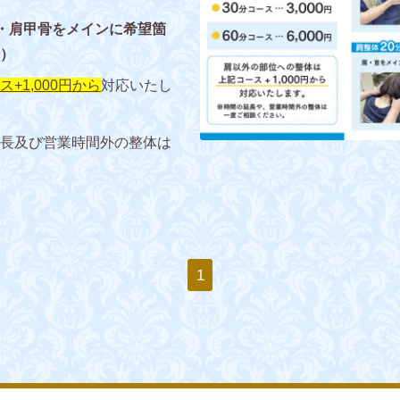
・首・肩甲骨をメインに希望箇
）
+1,000円から
対応いたし
長及び営業時間外の整体は
1