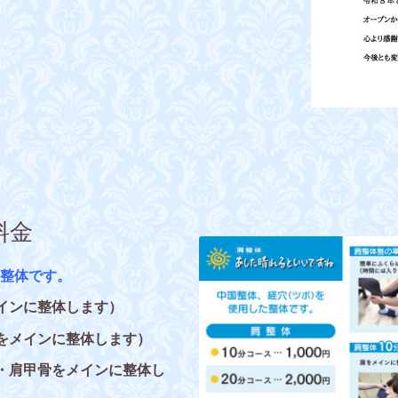
料金
整体です。
メインに整体します）
首をメインに整体します）
・首・肩甲骨をメインに整体し